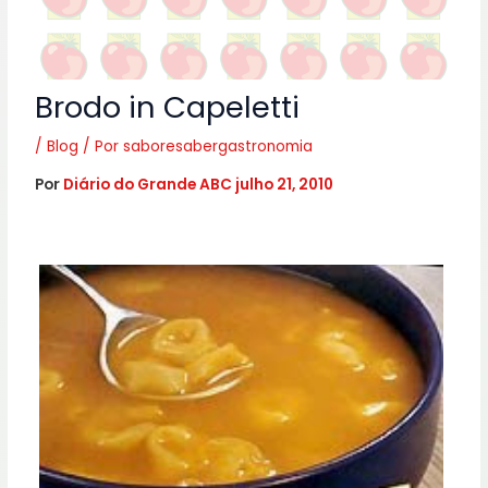
Brodo in Capeletti
/
Blog
/ Por
saboresabergastronomia
Por
Diário do Grande ABC
julho 21, 2010