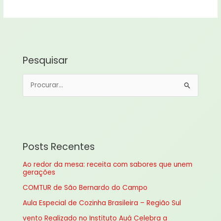
Pesquisar
P
e
s
q
u
Posts Recentes
i
Ao redor da mesa: receita com sabores que unem
s
gerações
a
COMTUR de São Bernardo do Campo
r
Aula Especial de Cozinha Brasileira – Região Sul
p
vento Realizado no Instituto Auá Celebra a
o