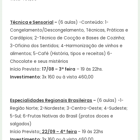
Técnica e Sensorial
–
(6 aulas) -Conteúdo: 1-
Congelamento/Descongelamento, Técnicas, Práticas e
Cardápios; 2-Técnica de Cocção e Bases de Cozinha;
3-Oficina dos Sentidos; 4-Harmonização de vinhos e
alimentos; 5-Café (História, tipos e receitas) 6-
Chocolate e seus mistérios
Início Previsto
:
17/08 – 3ª feira
– 19 às 22hs.
Investimento:
3x 160 ou à vista 460,00
Especialidades Regionais Brasileiras
–
(6 aulas) -1-
Região Norte; 2-Nordeste; 3-Centro-Oeste; 4-Sudeste;
5-Sul; 6-Frutas Nativas do Brasil (pratos doces e
salgados)
Início Previsto
:
22/09 – 4ª feira
– 19 às 22hs
Investimento
: 3x 160 ou à vista 460,00