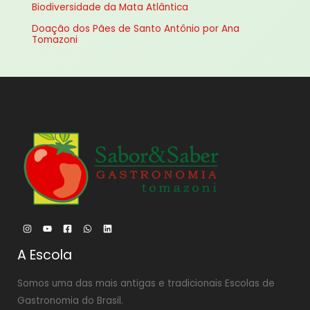
Biodiversidade da Mata Atlântica
r
Doação dos Pães de Santo Antônio por Ana
:
Tomazoni
A Escola
Somos uma das mais antigas e tradicionais Escolas de
Gastronomia do Brasil.