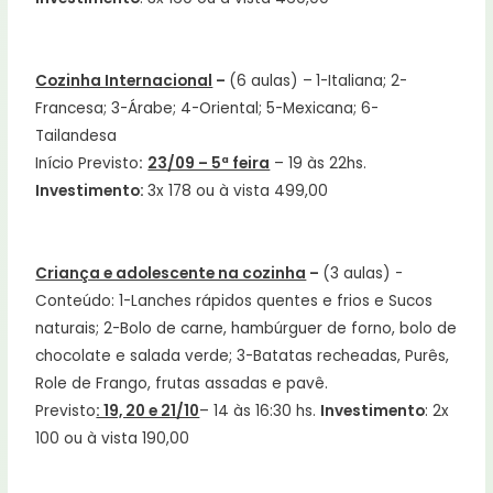
Cozinha Internacional
–
(6 aulas) –
1-Italiana; 2-
Francesa; 3-Árabe; 4-Oriental; 5-Mexicana; 6-
Tailandesa
Início Previsto
:
23/09 – 5ª feira
– 19 às 22hs.
Investimento:
3x 178 ou à vista 499,00
Criança e adolescente na cozinha
–
(3 aulas) -
Conteúdo: 1-Lanches rápidos quentes e frios e Sucos
naturais; 2-Bolo de carne, hambúrguer de forno, bolo de
chocolate e salada verde; 3-Batatas recheadas, Purês,
Role de Frango, frutas assadas e pavê.
Previsto
: 19, 20 e 21/10
– 14 às 16:30 hs.
Investimento
: 2x
100 ou à vista 190,00