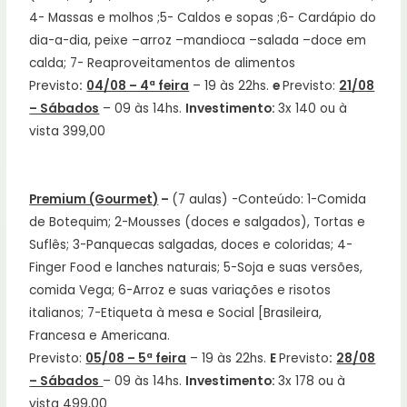
4- Massas e molhos ;5- Caldos e sopas ;6- Cardápio do
dia-a-dia, peixe –arroz –mandioca –salada –doce em
calda; 7- Reaproveitamentos de alimentos
Previsto
:
04/08 – 4ª feira
– 19 às 22hs.
e
Previsto:
21/08
– Sábados
– 09 às 14hs.
Investimento:
3x 140 ou à
vista 399,00
Premium (Gourmet)
–
(7 aulas) -Conteúdo: 1-Comida
de Botequim; 2-Mousses (doces e salgados), Tortas e
Suflês; 3-Panquecas salgadas, doces e coloridas; 4-
Finger Food e lanches naturais; 5-Soja e suas versões,
comida Vega; 6-Arroz e suas variações e risotos
italianos; 7-Etiqueta à mesa e Social [Brasileira,
Francesa e Americana.
Previsto:
05/08 – 5ª feira
– 19 às 22hs.
E
Previsto
:
28/08
– Sábados
– 09 às 14hs.
Investimento:
3x 178 ou à
vista 499,00