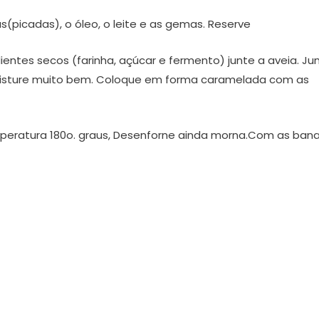
s(picadas), o óleo, o leite e as gemas. Reserve
ientes secos (farinha, açúcar e fermento) junte a aveia. Ju
as,misture muito bem. Coloque em forma caramelada com as
emperatura 180o. graus, Desenforne ainda morna.Com as ban