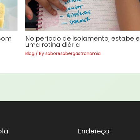
 com
No período de isolamento, estabel
uma rotina diária
Blog
/ By
saboresabergastronomia
ola
Endereço: