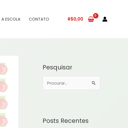
R$
0,00
 A ESCOLA
CONTATO
Pesquisar
P
e
s
q
u
Posts Recentes
i