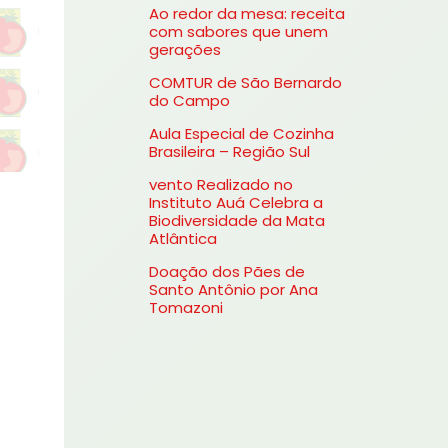
Ao redor da mesa: receita
s
com sabores que unem
gerações
a
COMTUR de São Bernardo
r
do Campo
p
Aula Especial de Cozinha
o
Brasileira – Região Sul
r
vento Realizado no
Instituto Auá Celebra a
:
Biodiversidade da Mata
Atlântica
Doação dos Pães de
Santo Antônio por Ana
Tomazoni