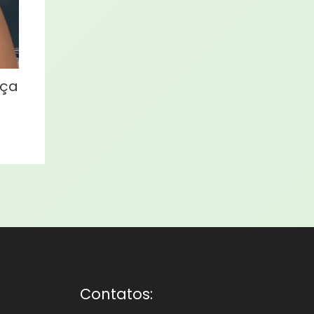
eça
Contatos: