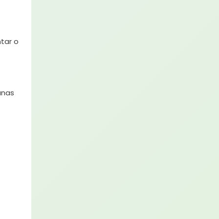
ntar o
anas