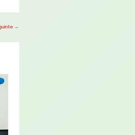
guinte
→