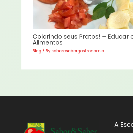
Colorindo seus Pratos! – Educar
Alimentos
Blog
/ By
saboresabergastronomia
A Esc