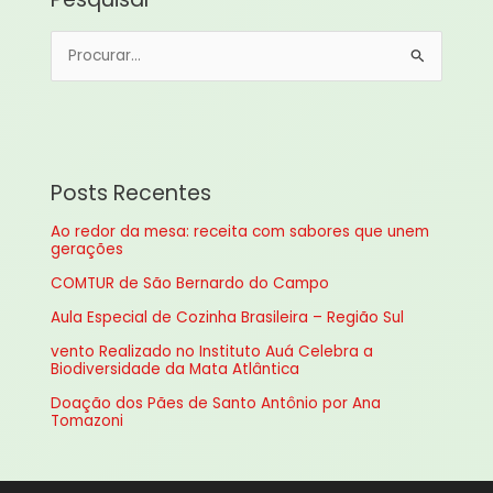
P
e
s
q
u
Posts Recentes
i
Ao redor da mesa: receita com sabores que unem
s
gerações
a
COMTUR de São Bernardo do Campo
r
Aula Especial de Cozinha Brasileira – Região Sul
p
vento Realizado no Instituto Auá Celebra a
o
Biodiversidade da Mata Atlântica
r
Doação dos Pães de Santo Antônio por Ana
:
Tomazoni