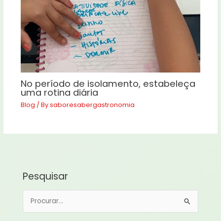
No período de isolamento, estabeleça
uma rotina diária
Blog
/ By
saboresabergastronomia
Pesquisar
P
e