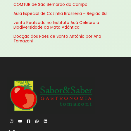
a
COMTUR de São Bernardo do Campo
r
Aula Especial de Cozinha Brasileira – Região Sul
p
vento Realizado no Instituto Auá Celebra a
o
Biodiversidade da Mata Atlântica
r
Doação dos Pães de Santo Antônio por Ana
:
Tomazoni