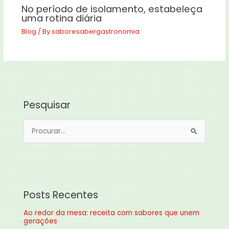
No período de isolamento, estabeleça
uma rotina diária
Blog
/ By
saboresabergastronomia
Pesquisar
P
e
s
q
u
Posts Recentes
i
Ao redor da mesa: receita com sabores que unem
s
gerações