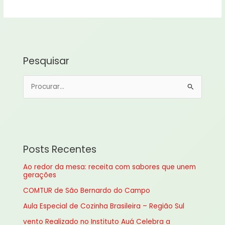
Pesquisar
P
e
s
q
u
Posts Recentes
i
Ao redor da mesa: receita com sabores que unem
s
gerações
a
COMTUR de São Bernardo do Campo
r
Aula Especial de Cozinha Brasileira – Região Sul
p
vento Realizado no Instituto Auá Celebra a
o