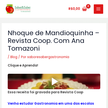
Ir
MAIN
para
R$
0,00
MENU
o
conteúdo
Nhoque de Mandioquinha –
Revista Coop. Com Ana
Tomazoni
/
Blog
/ Por
saboresabergastronomia
Clique e Aprenda!
Essa receita foi gravada para Revista Coop
Venha estudar Gastronomia em uma das escolas