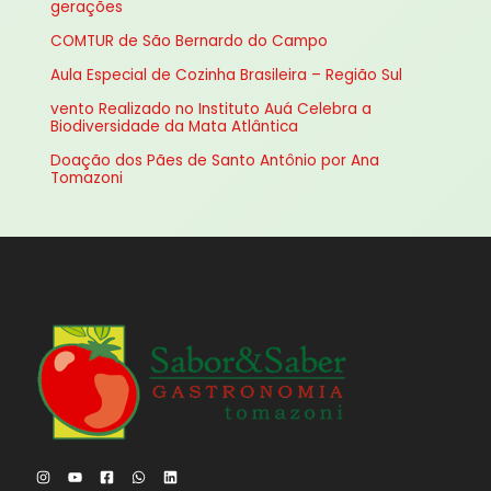
gerações
a
COMTUR de São Bernardo do Campo
r
Aula Especial de Cozinha Brasileira – Região Sul
p
vento Realizado no Instituto Auá Celebra a
o
Biodiversidade da Mata Atlântica
r
Doação dos Pães de Santo Antônio por Ana
:
Tomazoni