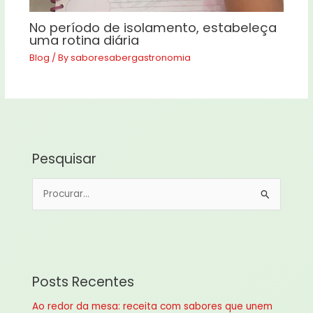
No período de isolamento, estabeleça
uma rotina diária
Blog
/ By
saboresabergastronomia
Pesquisar
P
e
s
q
u
Posts Recentes
i
Ao redor da mesa: receita com sabores que unem
s