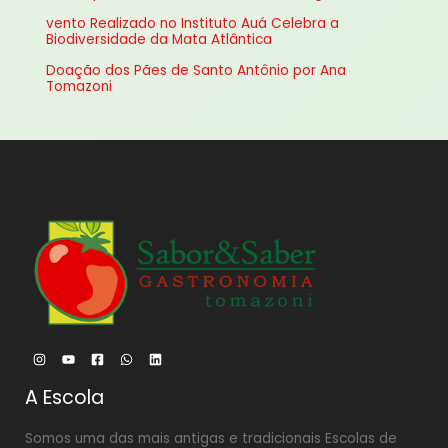
vento Realizado no Instituto Auá Celebra a
o
Biodiversidade da Mata Atlântica
r
Doação dos Pães de Santo Antônio por Ana
:
Tomazoni
A Escola
Somos uma das mais antigas e tradicionais Escolas de