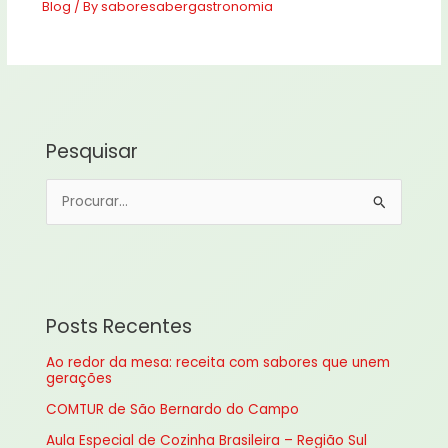
Blog
/ By
saboresabergastronomia
Pesquisar
P
e
s
q
u
Posts Recentes
i
Ao redor da mesa: receita com sabores que unem
s
gerações
a
COMTUR de São Bernardo do Campo
r
Aula Especial de Cozinha Brasileira – Região Sul
p