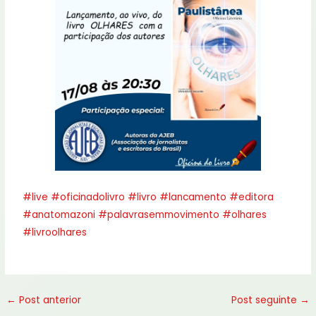
#live
#oficinadolivro
#livro
#lancamento
#editora
#anatomazoni
#palavrasemmovimento
#olhares
#livroolhares
←
Post anterior
Post seguinte
→