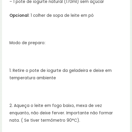
– 1 pote de iogurte natural (170ml) sem açúcar
Opcional
: 1 colher de sopa de leite em pó
⠀
Modo de preparo:
⠀
1. Retire o pote de iogurte da geladeira e deixe em
temperatura ambiente
⠀
2. Aqueça o leite em fogo baixo, mexa de vez
enquanto, não deixe ferver. Importante não formar
nata. ( Se tiver termômetro 90°C).