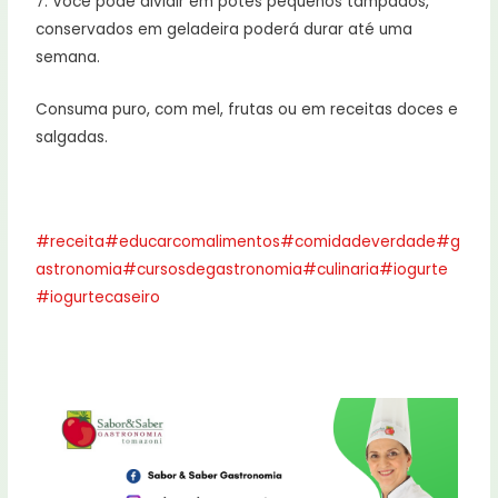
7. Você pode dividir em potes pequenos tampados,
conservados em geladeira poderá durar até uma
semana.
Consuma puro, com mel, frutas ou em receitas doces e
salgadas.
⠀
#receita
#educarcomalimentos
#comidadeverdade
#g
astronomia
#cursosdegastronomia
#culinaria
#iogurte
#iogurtecaseiro