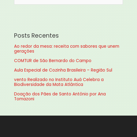
e
s
q
u
Posts Recentes
i
Ao redor da mesa: receita com sabores que unem
s
gerações
a
COMTUR de São Bernardo do Campo
r
Aula Especial de Cozinha Brasileira – Região Sul
p
vento Realizado no Instituto Auá Celebra a
o
Biodiversidade da Mata Atlântica
r
Doação dos Pães de Santo Antônio por Ana
:
Tomazoni