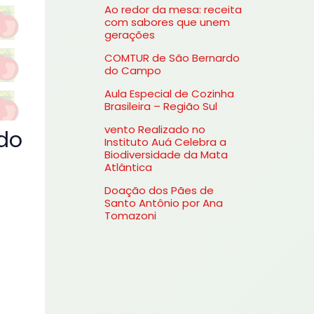
Ao redor da mesa: receita
s
com sabores que unem
gerações
a
COMTUR de São Bernardo
r
do Campo
p
Aula Especial de Cozinha
o
Brasileira – Região Sul
r
vento Realizado no
do
Instituto Auá Celebra a
:
Biodiversidade da Mata
Atlântica
Doação dos Pães de
Santo Antônio por Ana
Tomazoni