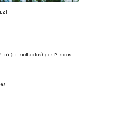
uci
 Pará (demolhadas) por 12 horas
des