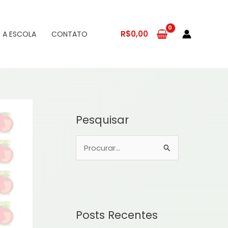
R$
0,00
 A ESCOLA
CONTATO
Pesquisar
P
e
s
q
u
Posts Recentes
i