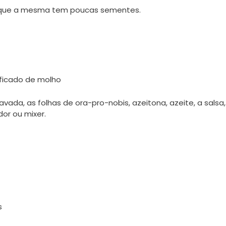
 porque a mesma tem poucas sementes.
r ficado de molho
vada, as folhas de ora-pro-nobis, azeitona, azeite, a salsa
or ou mixer.
s