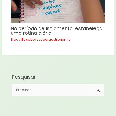
No período de isolamento, estabeleça
uma rotina diária
Blog
/ By
saboresabergastronomia
Pesquisar
P
e
s
q