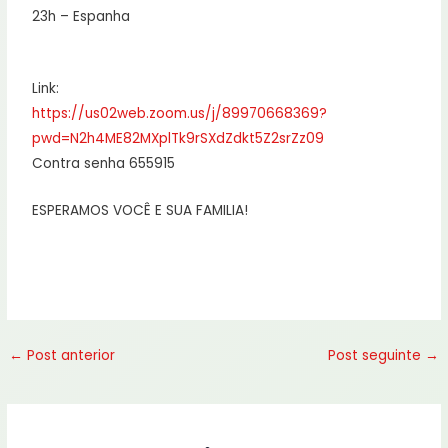
23h – Espanha
Link:
https://us02web.zoom.us/j/89970668369?
pwd=N2h4ME82MXplTk9rSXdZdkt5Z2srZz09
Contra senha 655915
ESPERAMOS VOCÊ E SUA FAMILIA!
←
Post anterior
Post seguinte
→