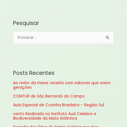
Pesquisar
P
e
s
q
u
Posts Recentes
i
Ao redor da mesa: receita com sabores que unem
s
gerações
a
COMTUR de São Bernardo do Campo
r
Aula Especial de Cozinha Brasileira – Região Sul
p
vento Realizado no Instituto Auá Celebra a
o
Biodiversidade da Mata Atlântica
r