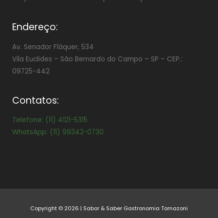
Endereço:
Av. Senador Fláquer, 534
Vila Euclides –
São Bernardo do Campo – SP – CEP.:
09725-442
Contatos:
Telefone: (11) 4121-5315
WhatsApp: (11) 99342-0730
Copyright © 2026 | Sabor & Saber Gastronomia Tomazoni