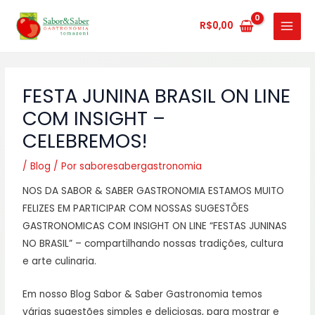
Ir
MAIN
para
R$
0,00
MENU
o
conteúdo
FESTA JUNINA BRASIL ON LINE
COM INSIGHT –
CELEBREMOS!
/
Blog
/ Por
saboresabergastronomia
NOS DA SABOR & SABER GASTRONOMIA ESTAMOS MUITO
FELIZES EM PARTICIPAR COM NOSSAS SUGESTÕES
GASTRONOMICAS COM INSIGHT ON LINE “FESTAS JUNINAS
NO BRASIL” – compartilhando nossas tradições, cultura
e arte culinaria.
Em nosso Blog Sabor & Saber Gastronomia temos
várias sugestões simples e deliciosas, para mostrar e