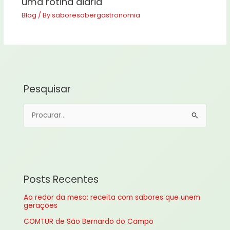
uma rotina diária
Blog
/ By
saboresabergastronomia
Pesquisar
P
e
s
q
u
Posts Recentes
i
Ao redor da mesa: receita com sabores que unem
s
gerações
a
COMTUR de São Bernardo do Campo
r