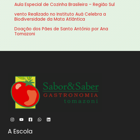
Aula Especial de Cozinha Brasileira – Região Sul
p
vento Realizado no Instituto Auá Celebra a
o
Biodiversidade da Mata Atlântica
r
Doação dos Pães de Santo Antônio por Ana
:
Tomazoni
A Escola