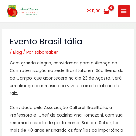
Ir
MAIN
para
R$
0,00
MENU
o
conteúdo
Evento Brasilitália
/
Blog
/ Por
saborsaber
Com grande alegria, convidamos para o Almoço de
Confraternização na sede BrasilItália em São Bernardo
do Campo, que acontecerá no dia 23 de Agosto. Será
um almoço com música ao vivo e comida italiana de
raiz.
Convidada pela Associação Cultural BrasilItália, a
Professora e Chef de cozinha Ana Tomazoni, com sua
renomada escola de gastronomia Sabor e Saber, há
mais de 40 anos ensinando as famílias da importância