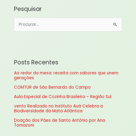
Pesquisar
P
e
s
q
u
Posts Recentes
i
Ao redor da mesa: receita com sabores que unem
s
gerações
a
COMTUR de São Bernardo do Campo
r
Aula Especial de Cozinha Brasileira – Região Sul
p
vento Realizado no Instituto Auá Celebra a
o
Biodiversidade da Mata Atlântica
r
Doação dos Pães de Santo Antônio por Ana
:
Tomazoni