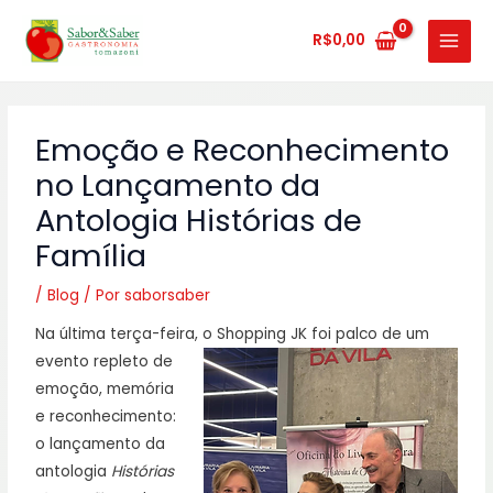
Ir
MAIN
para
R$
0,00
MENU
o
conteúdo
Emoção e Reconhecimento
no Lançamento da
Antologia Histórias de
Família
/
Blog
/ Por
saborsaber
Na última terça-feira, o Shopping JK foi palco de um
evento repleto de
emoção, memória
e reconhecimento:
o lançamento da
antologia
Histórias