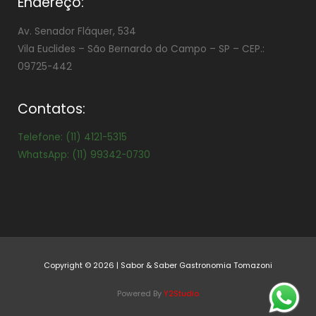
Endereço:
Av. Senador Fláquer, 534
Vila Euclides –
São Bernardo do Campo – SP – CEP.:
09725-442
Contatos:
Telefone: (11) 4121-5315
WhatsApp: (11) 99342-0730
Copyright © 2026 | Sabor & Saber Gastronomia Tomazoni
Powered By
Y2Studio