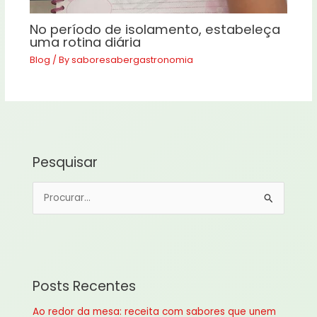
No período de isolamento, estabeleça
uma rotina diária
Blog
/ By
saboresabergastronomia
Pesquisar
P
e
s
q
u
Posts Recentes
i
Ao redor da mesa: receita com sabores que unem
s