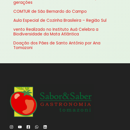
gerações
a
COMTUR de São Bernardo do Campo
r
Aula Especial de Cozinha Brasileira – Região Sul
p
vento Realizado no Instituto Auá Celebra a
o
Biodiversidade da Mata Atlântica
r
Doação dos Pães de Santo Antônio por Ana
:
Tomazoni