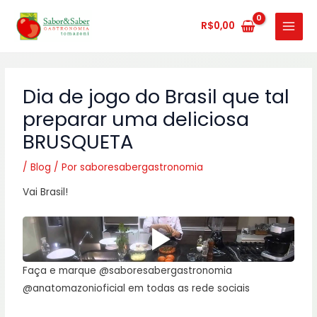
Ir
MAIN
para
R$
0,00
MENU
o
conteúdo
Dia de jogo do Brasil que tal
preparar uma deliciosa
BRUSQUETA
/
Blog
/ Por
saboresabergastronomia
Vai Brasil!
Faça e marque @saboresabergastronomia
@anatomazonioficial em todas as rede sociais