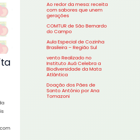
Ao redor da mesa: receita
s
com sabores que unem
gerações
a
COMTUR de São Bernardo
r
do Campo
p
Aula Especial de Cozinha
o
Brasileira – Região Sul
r
vento Realizado no
ita
Instituto Auá Celebra a
:
Biodiversidade da Mata
Atlântica
Doação dos Pães de
Santo Antônio por Ana
Tomazoni
da
is
á com