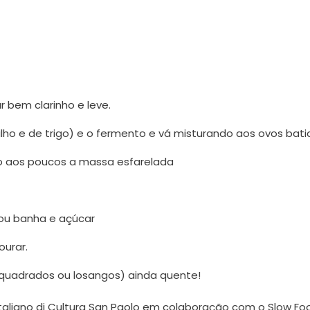
r bem clarinho e leve.
ilho e de trigo) e o fermento e vá misturando aos ovos bati
o aos poucos a massa esfarelada
ou banha e açúcar
ourar.
(quadrados ou losangos) ainda quente!
Italiano di Cultura San Paolo em colaboração com o Slow Fo