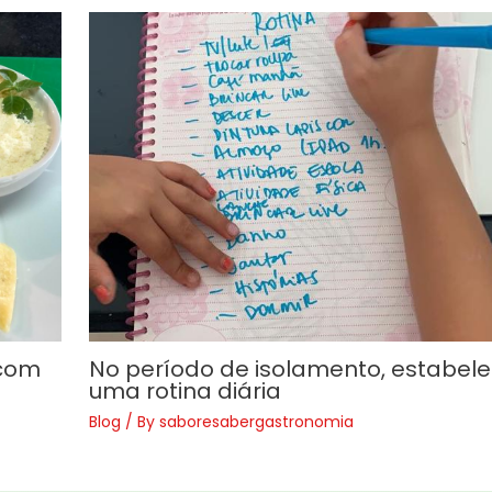
 com
No período de isolamento, estabel
uma rotina diária
Blog
/ By
saboresabergastronomia