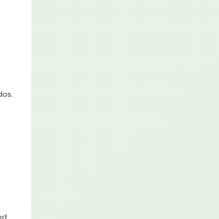
dos.
od