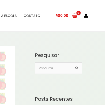
R$
0,00
 A ESCOLA
CONTATO
Pesquisar
P
e
s
q
u
Posts Recentes
i