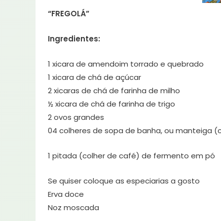
“FREGOLÁ”
Ingredientes:
1 xicara de amendoim torrado e quebrado
1 xicara de chá de açúcar
2 xicaras de chá de farinha de milho
½ xicara de chá de farinha de trigo
2 ovos grandes
04 colheres de sopa de banha, ou manteiga (c
1 pitada (colher de café) de fermento em pó
Se quiser coloque as especiarias a gosto
Erva doce
Noz moscada