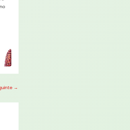
 no
guinte
→