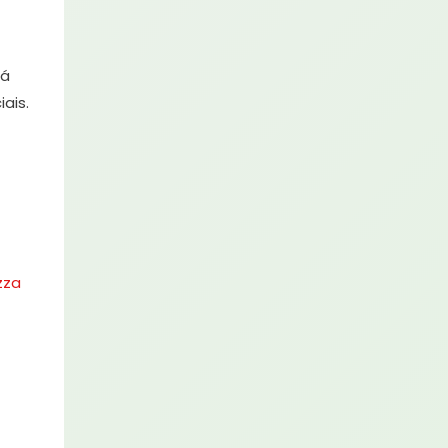
rá
ais.
zza