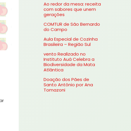
Ao redor da mesa: receita
s
com sabores que unem
gerações
a
COMTUR de São Bernardo
r
do Campo
p
Aula Especial de Cozinha
o
Brasileira – Região Sul
r
vento Realizado no
Instituto Auá Celebra a
:
Biodiversidade da Mata
Atlântica
Doação dos Pães de
Santo Antônio por Ana
Tomazoni
ar