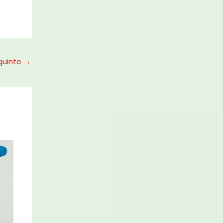
guinte
→