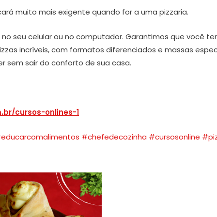
cará muito mais exigente quando for a uma pizzaria.
eos no seu celular ou no computador. Garantimos que você te
izzas incríveis, com formatos diferenciados e massas especi
er sem sair do conforto de sua casa.
br/cursos-onlines-1
educarcomalimentos
#chefedecozinha
#cursosonline
#pi