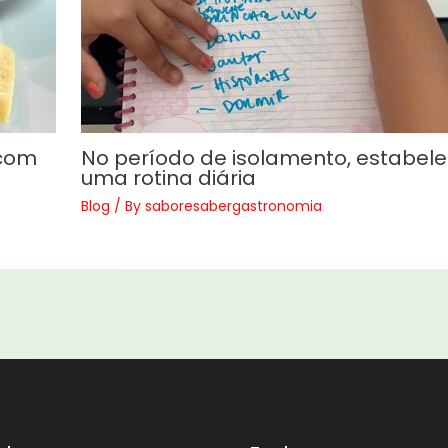
 com
No período de isolamento, estabel
uma rotina diária
Blog
/ By
saboresabergastronomia