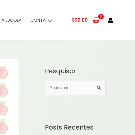
R$
0,00
 A ESCOLA
CONTATO
Pesquisar
P
e
s
q
u
Posts Recentes
i