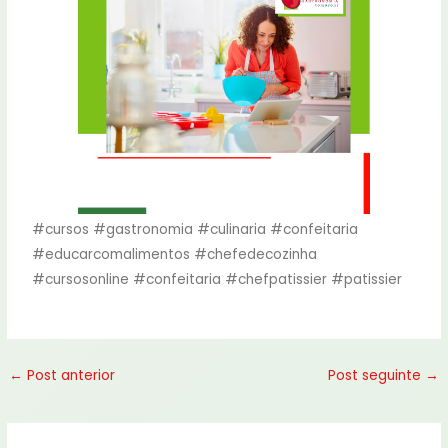
#cursos
#gastronomia
#culinaria
#confeitaria
#educarcomalimentos
#chefedecozinha
#cursosonline
#confeitaria
#chefpatissier
#patissier
←
Post anterior
Post seguinte
→