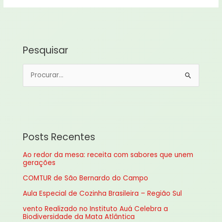
Pesquisar
P
e
s
q
u
Posts Recentes
i
Ao redor da mesa: receita com sabores que unem
s
gerações
a
COMTUR de São Bernardo do Campo
r
Aula Especial de Cozinha Brasileira – Região Sul
p
vento Realizado no Instituto Auá Celebra a
o
Biodiversidade da Mata Atlântica