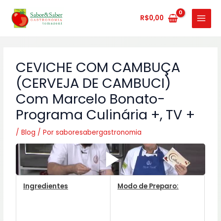
Ir
MAIN
para
R$
0,00
MENU
o
conteúdo
CEVICHE COM CAMBUÇA
(CERVEJA DE CAMBUCI)
Com Marcelo Bonato-
Programa Culinária +, TV +
/
Blog
/ Por
saboresabergastronomia
Ingredientes
Modo de Preparo: