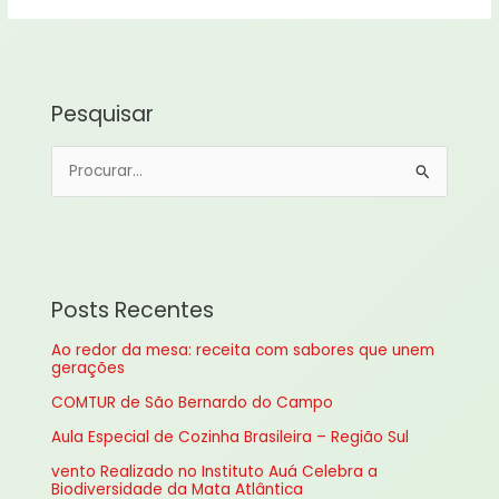
Pesquisar
P
e
s
q
u
Posts Recentes
i
Ao redor da mesa: receita com sabores que unem
s
gerações
a
COMTUR de São Bernardo do Campo
r
Aula Especial de Cozinha Brasileira – Região Sul
p
vento Realizado no Instituto Auá Celebra a
o
Biodiversidade da Mata Atlântica