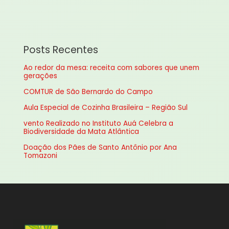
e
s
q
u
Posts Recentes
i
Ao redor da mesa: receita com sabores que unem
s
gerações
a
COMTUR de São Bernardo do Campo
r
Aula Especial de Cozinha Brasileira – Região Sul
p
vento Realizado no Instituto Auá Celebra a
o
Biodiversidade da Mata Atlântica
r
Doação dos Pães de Santo Antônio por Ana
:
Tomazoni