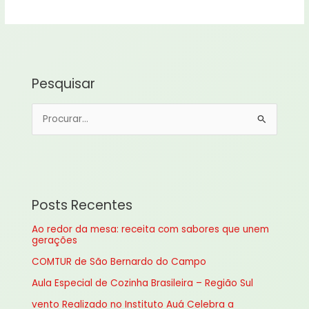
Pesquisar
P
e
s
q
u
Posts Recentes
i
Ao redor da mesa: receita com sabores que unem
s
gerações
a
COMTUR de São Bernardo do Campo
r
Aula Especial de Cozinha Brasileira – Região Sul
p
vento Realizado no Instituto Auá Celebra a
o