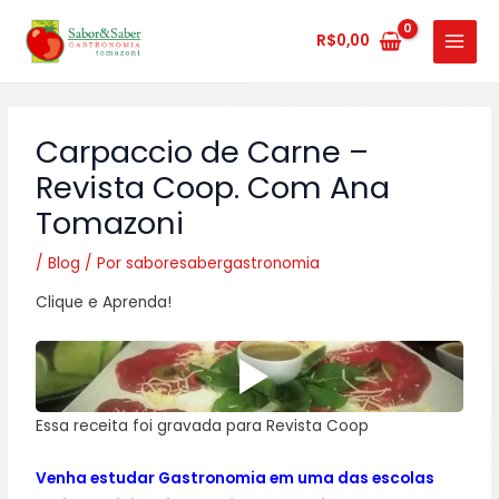
Ir
MAIN
para
R$
0,00
MENU
o
conteúdo
Carpaccio de Carne –
Revista Coop. Com Ana
Tomazoni
/
Blog
/ Por
saboresabergastronomia
Clique e Aprenda!
Essa receita foi gravada para Revista Coop
Venha estudar Gastronomia em uma das escolas