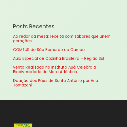
s
q
u
Posts Recentes
i
Ao redor da mesa: receita com sabores que unem
s
gerações
a
COMTUR de São Bernardo do Campo
r
Aula Especial de Cozinha Brasileira – Região Sul
p
vento Realizado no Instituto Auá Celebra a
o
Biodiversidade da Mata Atlântica
r
Doação dos Pães de Santo Antônio por Ana
:
Tomazoni