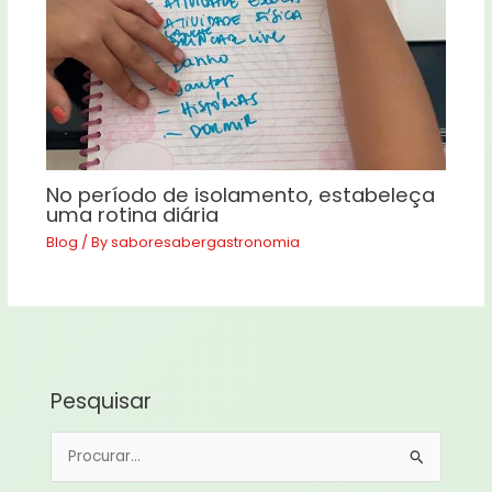
No período de isolamento, estabeleça
uma rotina diária
Blog
/ By
saboresabergastronomia
Pesquisar
P
e