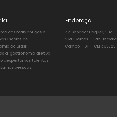
ola
Endereço:
ma das mais antigas e
Av. Senador Fláquer, 534
nais Escolas de
Vila Euclides –
São Bernard
mia do Brasil.
Campo – SP – CEP.: 09725
os a gastronomia afetiva
o despertamos talentos
itamos pessoas.