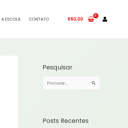
R$
0,00
 A ESCOLA
CONTATO
Pesquisar
P
e
s
q
u
Posts Recentes
i