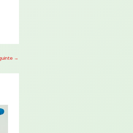
guinte
→