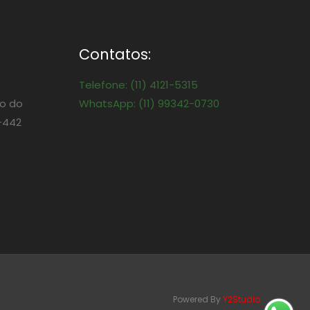
Contatos:
Telefone: (11) 4121-5315
o do
WhatsApp: (11) 99342-0730
-442
Powered By
Y2Studio