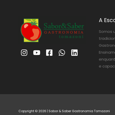
A Esc
Somos u
tradicio
Gastrono
Ensinam
enquant
e capac
Copyright © 2026 | Sabor & Saber Gastronomia Tomazoni