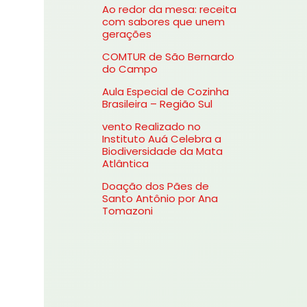
Ao redor da mesa: receita
s
com sabores que unem
gerações
a
COMTUR de São Bernardo
r
do Campo
p
Aula Especial de Cozinha
o
Brasileira – Região Sul
r
vento Realizado no
Instituto Auá Celebra a
:
Biodiversidade da Mata
Atlântica
Doação dos Pães de
Santo Antônio por Ana
Tomazoni