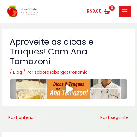
Ir
MAIN
para
R$
0,00
MENU
o
conteúdo
Aproveite as dicas e
Truques! Com Ana
Tomazoni
/
Blog
/ Por
saboresabergastronomia
←
Post anterior
Post seguinte
→