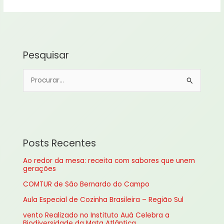
Pesquisar
P
e
s
q
u
Posts Recentes
i
Ao redor da mesa: receita com sabores que unem
s
gerações
a
COMTUR de São Bernardo do Campo
r
Aula Especial de Cozinha Brasileira – Região Sul
p
vento Realizado no Instituto Auá Celebra a
o
Biodiversidade da Mata Atlântica