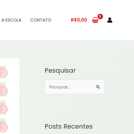
R$
0,00
 A ESCOLA
CONTATO
Pesquisar
P
e
s
q
u
Posts Recentes
i