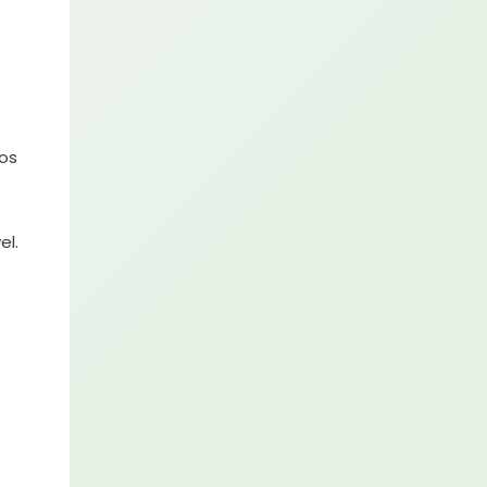
nos
el.