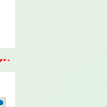
guinte
→