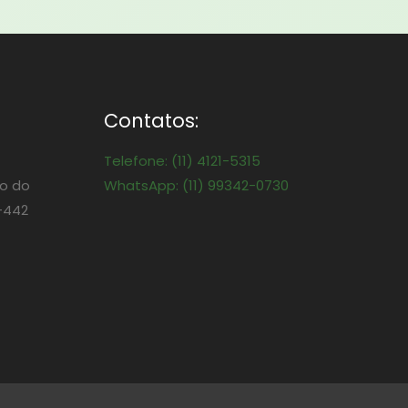
Contatos:
Telefone: (11) 4121-5315
o do
WhatsApp: (11) 99342-0730
-442