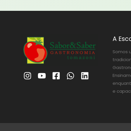
A Esc
Somos u
tradicio
Gastrono
Ensinam
enquant
e capac