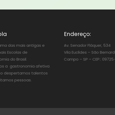
ola
Endereço:
ma das mais antigas e
Av. Senador Fláquer, 534
nais Escolas de
Vila Euclides –
São Bernard
mia do Brasil.
Campo – SP – CEP.: 09725
os a gastronomia afetiva
o despertamos talentos
itamos pessoas.