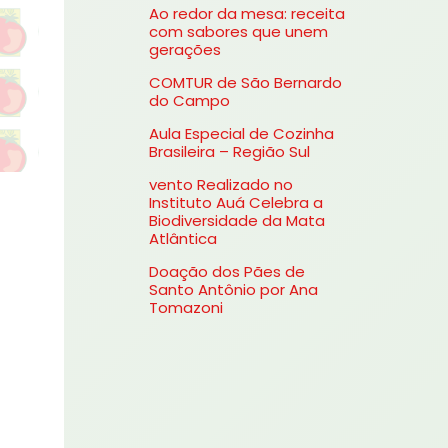
Ao redor da mesa: receita
s
com sabores que unem
gerações
a
COMTUR de São Bernardo
r
do Campo
p
Aula Especial de Cozinha
o
Brasileira – Região Sul
r
vento Realizado no
Instituto Auá Celebra a
:
Biodiversidade da Mata
Atlântica
Doação dos Pães de
Santo Antônio por Ana
Tomazoni