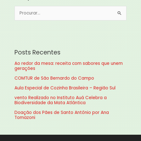
P
e
s
q
u
Posts Recentes
i
Ao redor da mesa: receita com sabores que unem
s
gerações
a
COMTUR de São Bernardo do Campo
r
Aula Especial de Cozinha Brasileira – Região Sul
p
vento Realizado no Instituto Auá Celebra a
o
Biodiversidade da Mata Atlântica
r
Doação dos Pães de Santo Antônio por Ana
:
Tomazoni