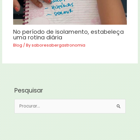
No período de isolamento, estabeleça
uma rotina diária
Blog
/ By
saboresabergastronomia
Pesquisar
P
e
s
q