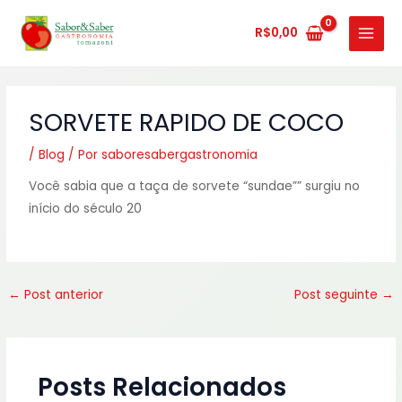
Ir
MAIN
para
R$
0,00
MENU
o
conteúdo
SORVETE RAPIDO DE COCO
/
Blog
/ Por
saboresabergastronomia
Você sabia que a taça de sorvete “sundae”” surgiu no
início do século 20
←
Post anterior
Post seguinte
→
Posts Relacionados