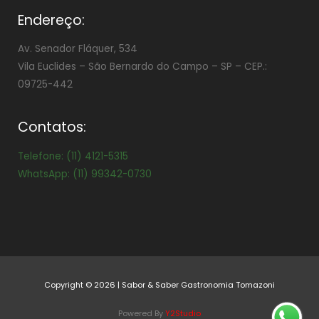
Endereço:
Av. Senador Fláquer, 534
Vila Euclides –
São Bernardo do Campo – SP – CEP.:
09725-442
Contatos:
Telefone: (11) 4121-5315
WhatsApp: (11) 99342-0730
Copyright © 2026 | Sabor & Saber Gastronomia Tomazoni
Powered By
Y2Studio