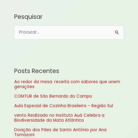
Pesquisar
P
e
s
q
u
Posts Recentes
i
Ao redor da mesa: receita com sabores que unem
s
gerações
a
COMTUR de São Bernardo do Campo
r
Aula Especial de Cozinha Brasileira – Região Sul
p
vento Realizado no Instituto Auá Celebra a
o
Biodiversidade da Mata Atlântica
r
Doação dos Pães de Santo Antônio por Ana
:
Tomazoni