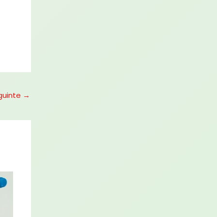
guinte
→