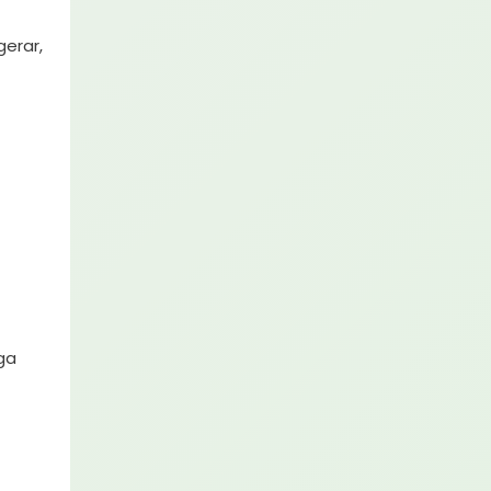
erar,
ga