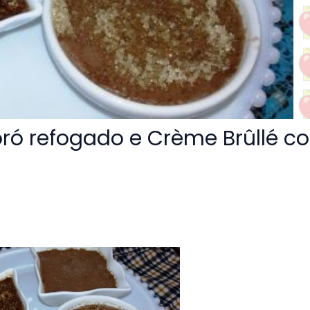
oró refogado e Crème Brûllé c