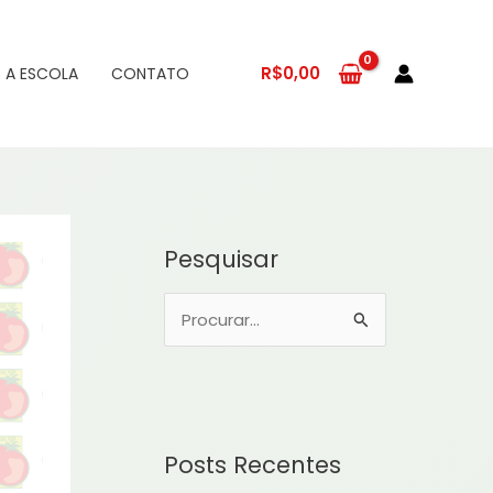
R$
0,00
 A ESCOLA
CONTATO
Pesquisar
P
e
s
q
u
Posts Recentes
i