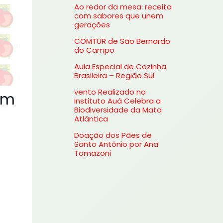
Ao redor da mesa: receita
s
com sabores que unem
gerações
a
COMTUR de São Bernardo
r
do Campo
p
Aula Especial de Cozinha
o
Brasileira – Região Sul
r
vento Realizado no
om
Instituto Auá Celebra a
:
Biodiversidade da Mata
Atlântica
Doação dos Pães de
Santo Antônio por Ana
Tomazoni