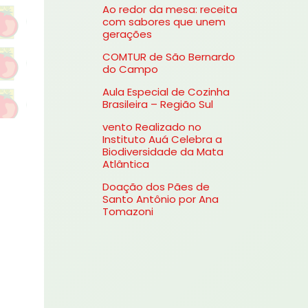
Ao redor da mesa: receita
s
com sabores que unem
gerações
a
COMTUR de São Bernardo
r
do Campo
p
Aula Especial de Cozinha
o
Brasileira – Região Sul
r
vento Realizado no
Instituto Auá Celebra a
:
Biodiversidade da Mata
Atlântica
Doação dos Pães de
Santo Antônio por Ana
Tomazoni