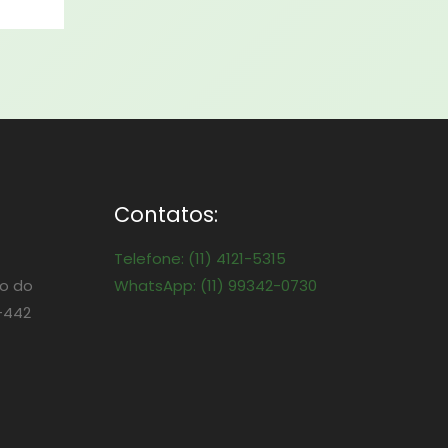
Contatos:
Telefone: (11) 4121-5315
o do
WhatsApp: (11) 99342-0730
-442