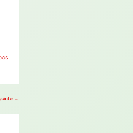
 DOS
guinte
→