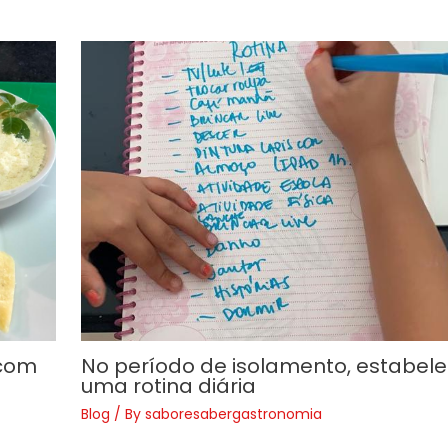
 com
No período de isolamento, estabel
uma rotina diária
Blog
/ By
saboresabergastronomia