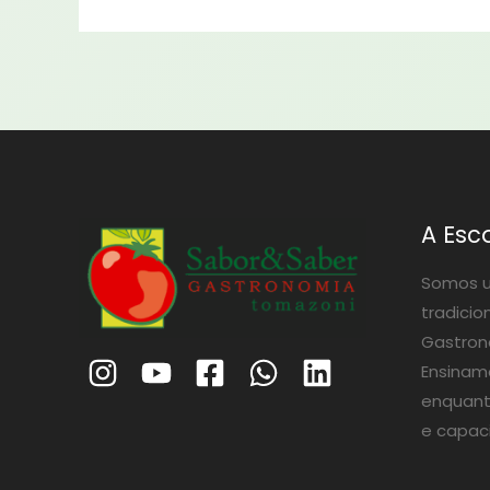
A Esc
Somos u
tradicio
Gastrono
Ensinam
enquant
e capac