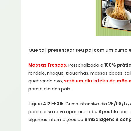
Que tal, presentear seu pai com um curso 
Massas Frescas.
Personalizado e
100% práti
rondele, nhoque, trouxinhas, massas doces, tal
quebrando ovo,
será um dia inteiro de mão
para o dia dos pais.
Ligue: 4121-5315
. Curso intensivo dia
26/08/17,
perca essa nova oportunidade
. Apostila
enca
algumas informações de
embalagens e cong