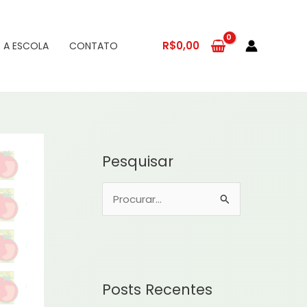
R$
0,00
 A ESCOLA
CONTATO
Pesquisar
P
e
s
q
u
Posts Recentes
i