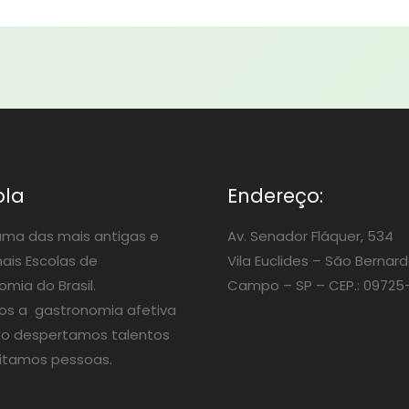
ola
Endereço:
ma das mais antigas e
Av. Senador Fláquer, 534
nais Escolas de
Vila Euclides –
São Bernard
mia do Brasil.
Campo – SP – CEP.: 09725
os a gastronomia afetiva
o despertamos talentos
itamos pessoas.