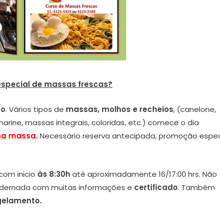
especial de massas frescas?
co
. Vários tipos de
massas, molhos e recheios
, (canelone,
harine, massas integrais, coloridas, etc.) comece o dia
 na massa.
Necessário reserva antecipada, promoção espec
com inicio
às 8:30h
até aproximadamente 16/17:00 hrs. Não
dernada com muitas informações e
certificado
. Também
elamento.