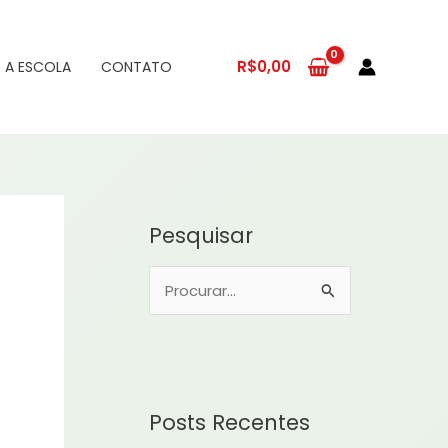
R$
0,00
 A ESCOLA
CONTATO
Pesquisar
P
e
s
q
u
Posts Recentes
i