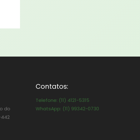
Contatos:
Telefone: (11) 4121-5315
o do
WhatsApp: (11) 99342-0730
-442