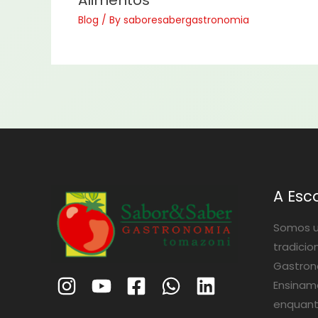
Blog
/ By
saboresabergastronomia
A Esc
Somos u
tradicio
Gastrono
Ensinam
enquant