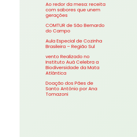
Ao redor da mesa: receita
s
com sabores que unem
gerações
a
COMTUR de São Bernardo
r
do Campo
p
Aula Especial de Cozinha
o
Brasileira – Região Sul
r
vento Realizado no
Instituto Auá Celebra a
:
Biodiversidade da Mata
Atlântica
Doação dos Pães de
Santo Antônio por Ana
Tomazoni