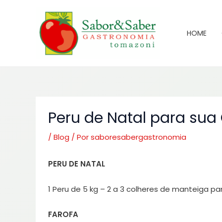
Ir
para
o
HOME
conteúdo
Peru de Natal para sua
/
Blog
/ Por
saboresabergastronomia
PERU DE NATAL
1 Peru de 5 kg – 2 a 3 colheres de manteiga pa
FAROFA