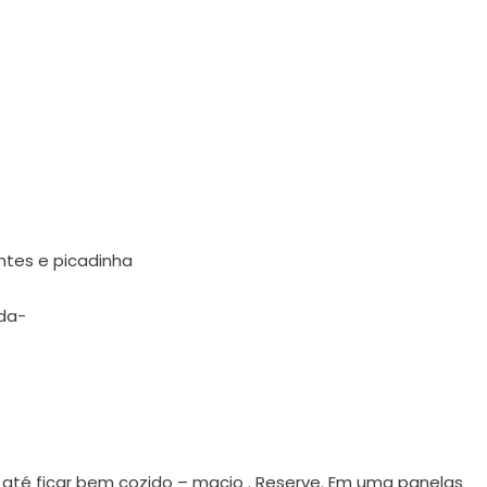
tes e picadinha
ada-
 até ficar bem cozido – macio . Reserve. Em uma panelas