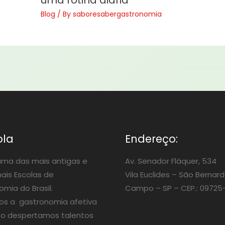
Blog
/ By
saboresabergastronomia
ola
Endereço:
ma das mais antigas e
Av. Senador Fláquer, 534
nais Escolas de
Vila Euclides –
São Bernard
mia do Brasil.
Campo – SP – CEP.: 09725
os a gastronomia afetiva
o despertamos talentos