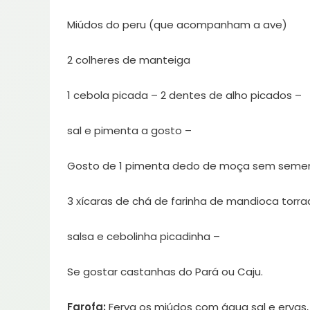
Miúdos do peru (que acompanham a ave)
2 colheres de manteiga
1 cebola picada – 2 dentes de alho picados –
sal e pimenta a gosto –
Gosto de 1 pimenta dedo de moça sem semen
3 xícaras de chá de farinha de mandioca torr
salsa e cebolinha picadinha –
Se gostar castanhas do Pará ou Caju.
Farofa:
Ferva os miúdos com água sal e ervas,