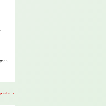
o
uções
guinte
→