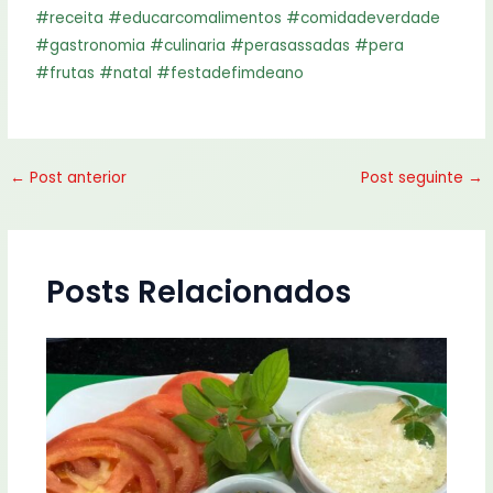
#receita
#educarcomalimentos
#comidadeverdade
#gastronomia
#culinaria
#perasassadas
#pera
#frutas
#natal
#festadefimdeano
←
Post anterior
Post seguinte
→
Posts Relacionados