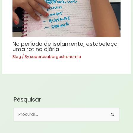
No período de isolamento, estabeleça
uma rotina diária
Blog
/ By
saboresabergastronomia
Pesquisar
P
e
s