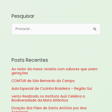
Pesquisar
P
e
s
q
u
Posts Recentes
i
Ao redor da mesa: receita com sabores que unem
s
gerações
a
COMTUR de São Bernardo do Campo
r
Aula Especial de Cozinha Brasileira – Região Sul
p
vento Realizado no Instituto Auá Celebra a
o
Biodiversidade da Mata Atlântica
r
Doação dos Pães de Santo Antônio por Ana
: