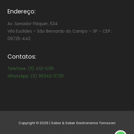
Endereço:
Av. Senador Fláquer, 534
Vila Euclides –
São Bernardo do Campo – SP – CEP.:
09725-442
Contatos:
Telefone: (11) 4121-5315
WhatsApp: (11) 99342-0730
Copyright © 2026 | Sabor & Saber Gastronomia Tomazoni