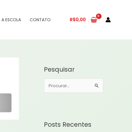
R$
0,00
 A ESCOLA
CONTATO
Pesquisar
P
e
s
q
u
Posts Recentes
i