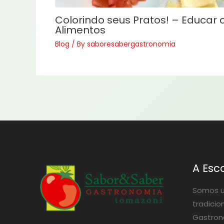
Colorindo seus Pratos! – Educar
Alimentos
Blog
/ By
saboresabergastronomia
A Esc
Somos u
tradicio
Gastrono