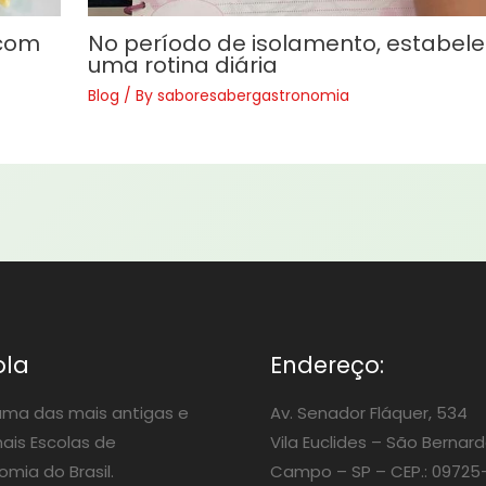
 com
No período de isolamento, estabel
uma rotina diária
Blog
/ By
saboresabergastronomia
ola
Endereço:
ma das mais antigas e
Av. Senador Fláquer, 534
nais Escolas de
Vila Euclides –
São Bernard
mia do Brasil.
Campo – SP – CEP.: 09725