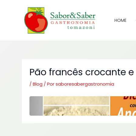
Ir
para
o
HOME
conteúdo
Pão francês crocante e
/
Blog
/ Por
saboresabergastronomia