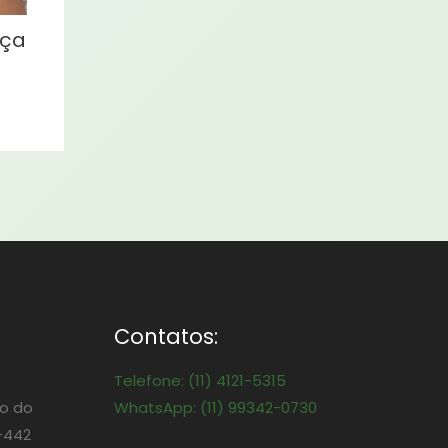
eça
Contatos:
Telefone: (11) 4121-5315
o do
WhatsApp: (11) 99342-0730
-442