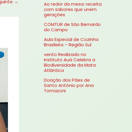
guinte
→
Ao redor da mesa: receita
s
com sabores que unem
gerações
a
COMTUR de São Bernardo
r
do Campo
p
Aula Especial de Cozinha
o
Brasileira – Região Sul
r
vento Realizado no
Instituto Auá Celebra a
:
Biodiversidade da Mata
Atlântica
Doação dos Pães de
Santo Antônio por Ana
Tomazoni