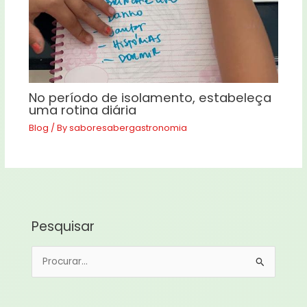
No período de isolamento, estabeleça
uma rotina diária
Blog
/ By
saboresabergastronomia
Pesquisar
P
e
s