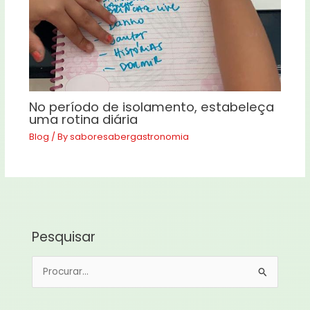
No período de isolamento, estabeleça
uma rotina diária
Blog
/ By
saboresabergastronomia
Pesquisar
P
e