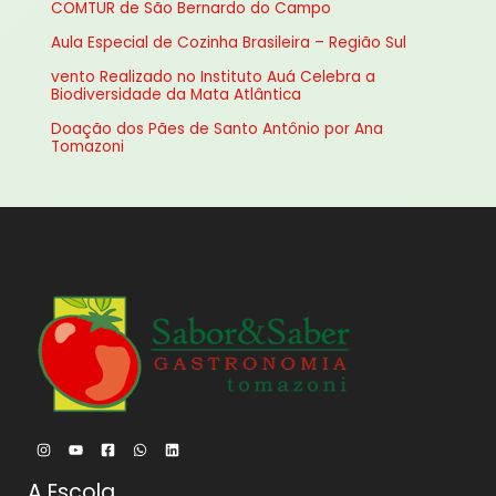
COMTUR de São Bernardo do Campo
r
Aula Especial de Cozinha Brasileira – Região Sul
p
vento Realizado no Instituto Auá Celebra a
o
Biodiversidade da Mata Atlântica
r
Doação dos Pães de Santo Antônio por Ana
:
Tomazoni
A Escola