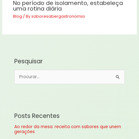
No período de isolamento, estabeleça
uma rotina diária
Blog
/ By
saboresabergastronomia
Pesquisar
P
e
s
q
u
Posts Recentes
i
Ao redor da mesa: receita com sabores que unem
s
gerações
a