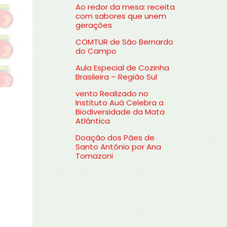
Ao redor da mesa: receita
s
com sabores que unem
gerações
a
COMTUR de São Bernardo
r
do Campo
p
Aula Especial de Cozinha
o
Brasileira – Região Sul
r
vento Realizado no
Instituto Auá Celebra a
:
Biodiversidade da Mata
Atlântica
Doação dos Pães de
Santo Antônio por Ana
Tomazoni