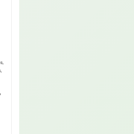
s,
,
o