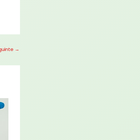
guinte
→