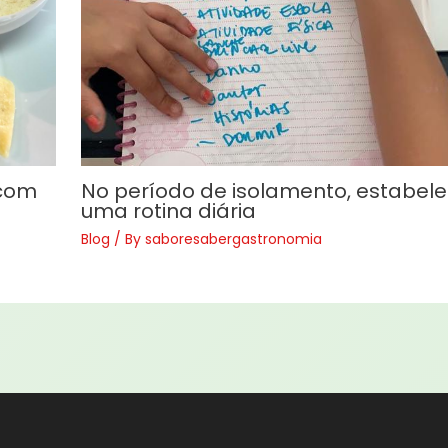
 com
No período de isolamento, estabel
uma rotina diária
Blog
/ By
saboresabergastronomia