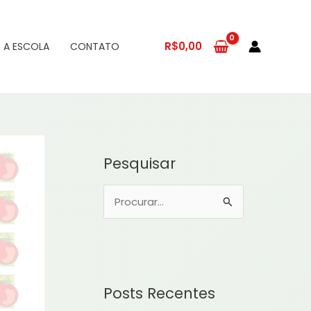
R$
0,00
 A ESCOLA
CONTATO
Pesquisar
P
e
s
q
u
Posts Recentes
i