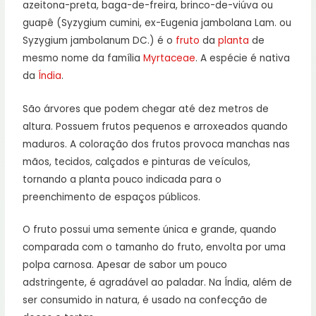
azeitona-preta, baga-de-freira, brinco-de-viúva ou
guapê (Syzygium cumini, ex-Eugenia jambolana Lam. ou
Syzygium jambolanum DC.) é o
fruto
da
planta
de
mesmo nome da família
Myrtaceae
. A espécie é nativa
da
Índia
.
São árvores que podem chegar até dez metros de
altura. Possuem frutos pequenos e arroxeados quando
maduros. A coloração dos frutos provoca manchas nas
mãos, tecidos, calçados e pinturas de veículos,
tornando a planta pouco indicada para o
preenchimento de espaços públicos.
O fruto possui uma semente única e grande, quando
comparada com o tamanho do fruto, envolta por uma
polpa carnosa. Apesar de sabor um pouco
adstringente, é agradável ao paladar. Na Índia, além de
ser consumido in natura, é usado na confecção de