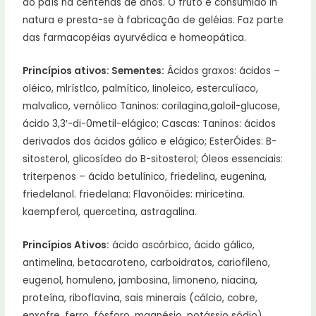
do país há centenas de anos. O fruto é consumido in
natura e presta-se à fabricação de geléias. Faz parte
das farmacopéias ayurvédica e homeopática.
Princípios ativos: Sementes:
Ácidos graxos: ácidos –
oléico, mlrístlco, palmítico, Iinoleico, esterculíaco,
malvalico, vernólico Taninos: corilagina,galoil-glucose,
ácido 3,3′-di-0metil-elágico; Cascas: Taninos: ácidos
derivados dos ácidos gálico e elágico; EsterÓides: B-
sitosterol, glicosídeo do B-sitosterol; Óleos essenciais:
triterpenos – ácido betulínico, friedelina, eugenina,
friedelanol. friedelana: Flavonóides: miricetina.
kaempferol, quercetina, astragalina.
Princípios Ativos:
ácido ascórbico, ácido gálico,
antimelina, betacaroteno, carboidratos, cariofileno,
eugenol, homuleno, jambosina, limoneno, niacina,
proteína, riboflavina, sais minerais (cálcio, cobre,
enxofre, ferro, fósforo, magnésio, potássio sódio),