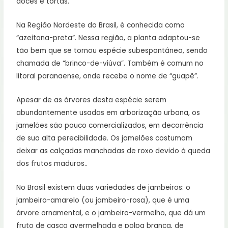
doces e tortas.
Na Região Nordeste do Brasil, é conhecida como
“azeitona-preta”. Nessa região, a planta adaptou-se
tão bem que se tornou espécie subespontânea, sendo
chamada de “brinco-de-viúva”. Também é comum no
litoral paranaense, onde recebe o nome de “guapê”.
Apesar de as árvores desta espécie serem
abundantemente usadas em arborização urbana, os
jamelões são pouco comercializados, em decorrência
de sua alta perecibilidade. Os jamelões costumam
deixar as calçadas manchadas de roxo devido à queda
dos frutos maduros..
No Brasil existem duas variedades de jambeiros: o
jambeiro-amarelo (ou jambeiro-rosa), que é uma
árvore ornamental, e o jambeiro-vermelho, que dá um
fruto de casca avermelhada e polpa branca, de