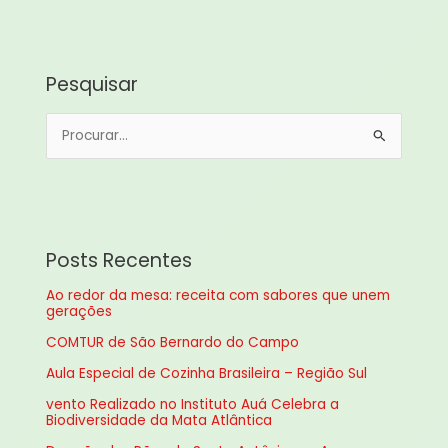
Pesquisar
P
e
s
q
u
Posts Recentes
i
Ao redor da mesa: receita com sabores que unem
s
gerações
a
COMTUR de São Bernardo do Campo
r
Aula Especial de Cozinha Brasileira – Região Sul
p
vento Realizado no Instituto Auá Celebra a
o
Biodiversidade da Mata Atlântica
r