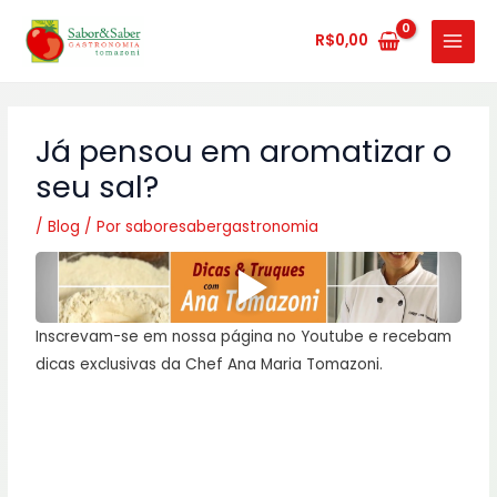
Ir
MAIN
para
R$
0,00
MENU
o
conteúdo
Já pensou em aromatizar o
seu sal?
/
Blog
/ Por
saboresabergastronomia
Inscrevam-se em nossa página no Youtube e recebam
dicas exclusivas da Chef Ana Maria Tomazoni.