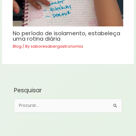
No período de isolamento, estabeleça
uma rotina diária
Blog
/ By
saboresabergastronomia
Pesquisar
P
e
s
q