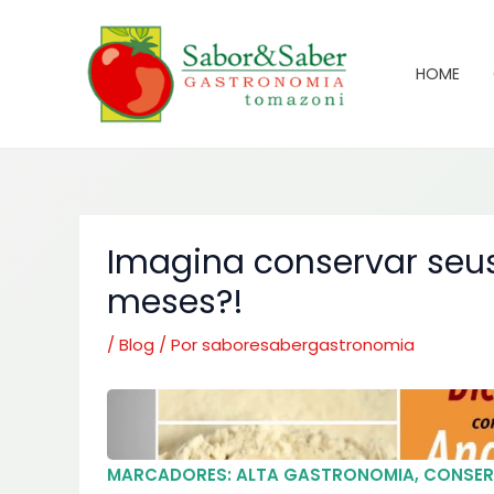
Ir
para
o
HOME
conteúdo
Imagina conservar seus
meses?!
/
Blog
/ Por
saboresabergastronomia
MARCADORES:
ALTA GASTRONOMIA
,
CONSE