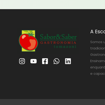
A Esc
Somos u
tradicio
Gastrono
Ensinam
enquant
e capac