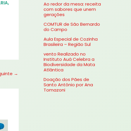
RIA
,
Ao redor da mesa: receita
s
com sabores que unem
gerações
a
COMTUR de São Bernardo
r
do Campo
p
Aula Especial de Cozinha
o
Brasileira – Região Sul
r
vento Realizado no
Instituto Auá Celebra a
:
Biodiversidade da Mata
Atlântica
guinte
→
Doação dos Pães de
Santo Antônio por Ana
Tomazoni