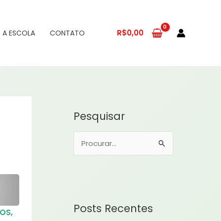
R$
0,00
 A ESCOLA
CONTATO
Pesquisar
P
e
s
q
u
Posts Recentes
DOS
,
i