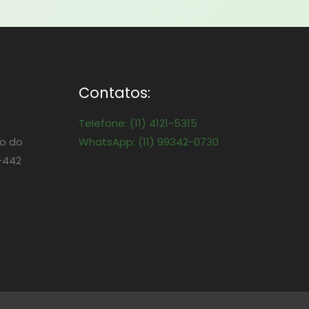
Contatos:
Telefone: (11) 4121-5315
o do
WhatsApp: (11) 99342-0730
-442