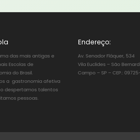
ola
Endereço:
ma das mais antigas e
Av. Senador Fláquer, 534
nais Escolas de
Vila Euclides –
São Bernard
mia do Brasil.
Campo – SP – CEP.: 09725
os a gastronomia afetiva
o despertamos talentos
itamos pessoas.