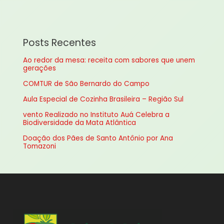
s
q
u
Posts Recentes
i
Ao redor da mesa: receita com sabores que unem
s
gerações
a
COMTUR de São Bernardo do Campo
r
Aula Especial de Cozinha Brasileira – Região Sul
p
vento Realizado no Instituto Auá Celebra a
o
Biodiversidade da Mata Atlântica
r
Doação dos Pães de Santo Antônio por Ana
:
Tomazoni