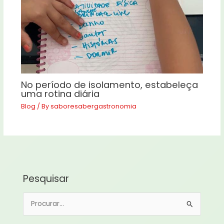
No período de isolamento, estabeleça
uma rotina diária
Blog
/ By
saboresabergastronomia
Pesquisar
P
e