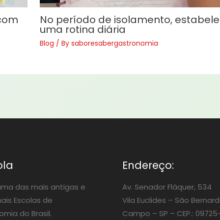
 com
No período de isolamento, estabel
uma rotina diária
Blog
/ By
saboresabergastronomia
ola
Endereço:
ma das mais antigas e
Av. Senador Fláquer, 534
nais Escolas de
Vila Euclides –
São Bernard
mia do Brasil.
Campo – SP – CEP.: 09725