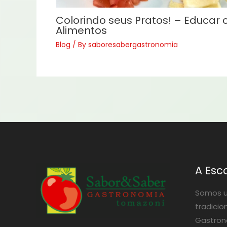
Colorindo seus Pratos! – Educar
Alimentos
Blog
/ By
saboresabergastronomia
A Esc
Somos u
tradicio
Gastrono