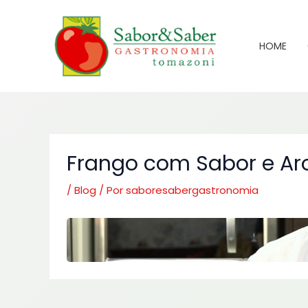
Ir
para
o
HOME
conteúdo
Frango com Sabor e Ar
/
Blog
/ Por
saboresabergastronomia