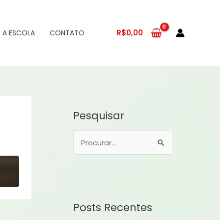
R$
0,00
 A ESCOLA
CONTATO
Pesquisar
P
e
s
q
u
Posts Recentes
i