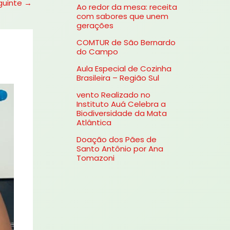
guinte
→
Ao redor da mesa: receita
s
com sabores que unem
gerações
a
COMTUR de São Bernardo
r
do Campo
p
Aula Especial de Cozinha
o
Brasileira – Região Sul
r
vento Realizado no
Instituto Auá Celebra a
:
Biodiversidade da Mata
Atlântica
Doação dos Pães de
Santo Antônio por Ana
Tomazoni