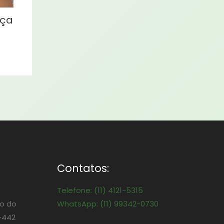
eça
Contatos:
Telefone: (11) 4121-5315
o do
WhatsApp: (11) 99342-0730
-442