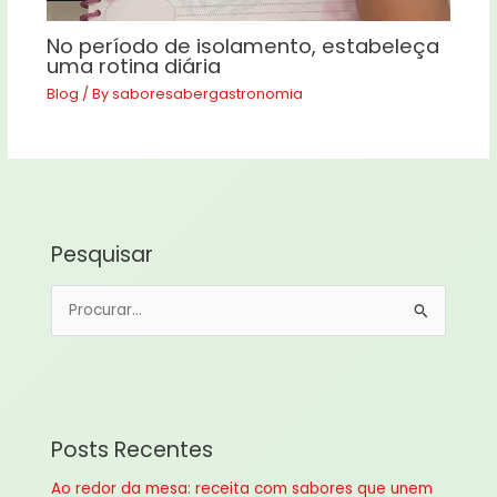
No período de isolamento, estabeleça
uma rotina diária
Blog
/ By
saboresabergastronomia
Pesquisar
P
e
s
q
u
Posts Recentes
i
Ao redor da mesa: receita com sabores que unem
s