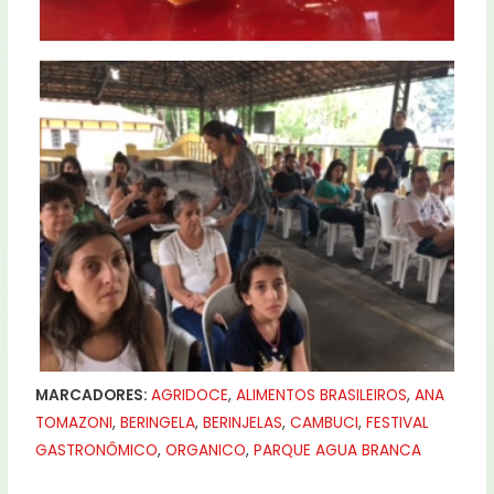
MARCADORES:
AGRIDOCE
,
ALIMENTOS BRASILEIROS
,
ANA
TOMAZONI
,
BERINGELA
,
BERINJELAS
,
CAMBUCI
,
FESTIVAL
GASTRONÔMICO
,
ORGANICO
,
PARQUE AGUA BRANCA