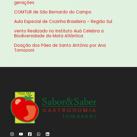
gerações
a
COMTUR de São Bernardo do Campo
r
Aula Especial de Cozinha Brasileira – Região Sul
p
vento Realizado no Instituto Auá Celebra a
o
Biodiversidade da Mata Atlântica
r
Doação dos Pães de Santo Antônio por Ana
:
Tomazoni