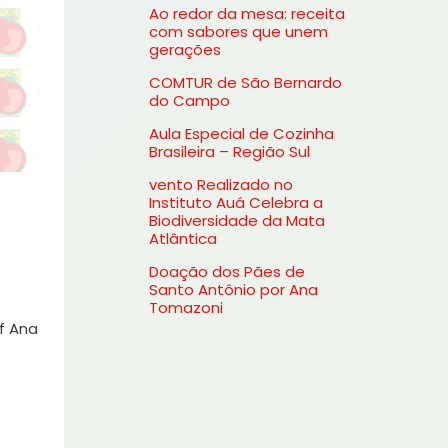
Ao redor da mesa: receita
s
com sabores que unem
gerações
a
COMTUR de São Bernardo
r
do Campo
p
Aula Especial de Cozinha
o
Brasileira – Região Sul
r
vento Realizado no
Instituto Auá Celebra a
:
Biodiversidade da Mata
Atlântica
Doação dos Pães de
Santo Antônio por Ana
Tomazoni
f Ana