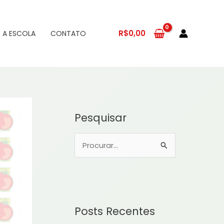
R$
0,00
 A ESCOLA
CONTATO
Pesquisar
P
e
s
q
u
Posts Recentes
i