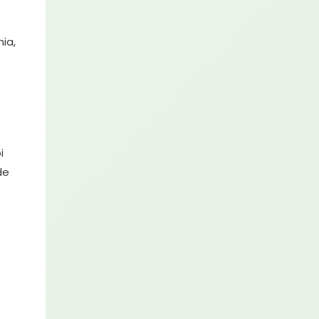
ia,
i
de