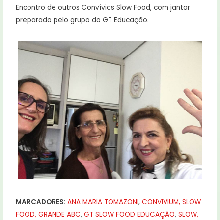
Encontro de outros Convívios Slow Food, com jantar
preparado pelo grupo do GT Educação.
MARCADORES:
ANA MARIA TOMAZONI
,
CONVIVIUM, SLOW
FOOD, GRANDE ABC
,
GT SLOW FOOD EDUCAÇÃO
,
SLOW,