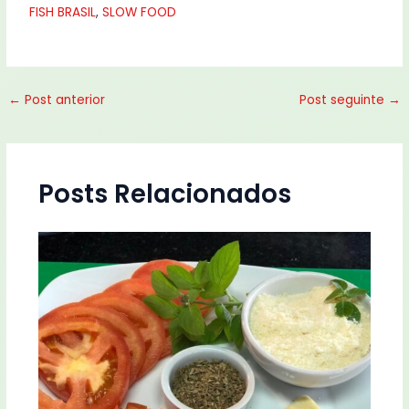
FISH BRASIL
,
SLOW FOOD
←
Post anterior
Post seguinte
→
Posts Relacionados