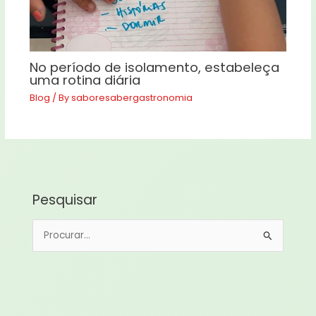
No período de isolamento, estabeleça
uma rotina diária
Blog
/ By
saboresabergastronomia
Pesquisar
P
e
s
q
u