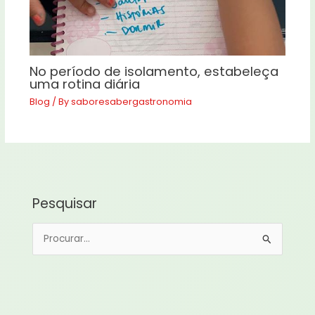
No período de isolamento, estabeleça
uma rotina diária
Blog
/ By
saboresabergastronomia
Pesquisar
P
e
s
q