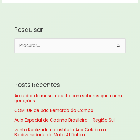
Pesquisar
P
e
s
q
u
Posts Recentes
i
Ao redor da mesa: receita com sabores que unem
s
gerações
a
COMTUR de São Bernardo do Campo
r
Aula Especial de Cozinha Brasileira – Região Sul
p
vento Realizado no Instituto Auá Celebra a
o
Biodiversidade da Mata Atlântica
r