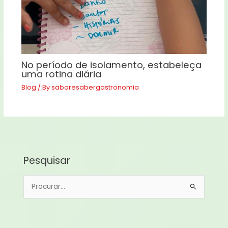
No período de isolamento, estabeleça
uma rotina diária
Blog
/ By
saboresabergastronomia
Pesquisar
P
e
s