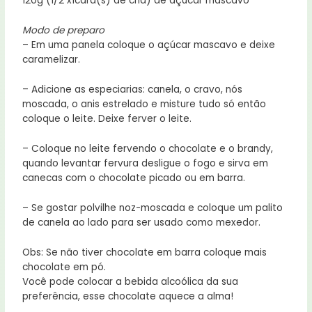
120g (1/2 xícara(s) de chá) de açúcar mascavo
Modo de preparo
– Em uma panela coloque o açúcar mascavo e deixe
caramelizar.
– Adicione as especiarias: canela, o cravo, nós
moscada, o anis estrelado e misture tudo só então
coloque o leite. Deixe ferver o leite.
– Coloque no leite fervendo o chocolate e o brandy,
quando levantar fervura desligue o fogo e sirva em
canecas com o chocolate picado ou em barra.
– Se gostar polvilhe noz-moscada e coloque um palito
de canela ao lado para ser usado como mexedor.
Obs: Se não tiver chocolate em barra coloque mais
chocolate em pó.
Você pode colocar a bebida alcoólica da sua
preferência, esse chocolate aquece a alma!