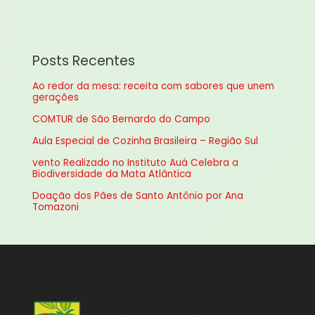
s
q
u
Posts Recentes
i
Ao redor da mesa: receita com sabores que unem
s
gerações
a
COMTUR de São Bernardo do Campo
r
Aula Especial de Cozinha Brasileira – Região Sul
p
vento Realizado no Instituto Auá Celebra a
o
Biodiversidade da Mata Atlântica
r
Doação dos Pães de Santo Antônio por Ana
:
Tomazoni