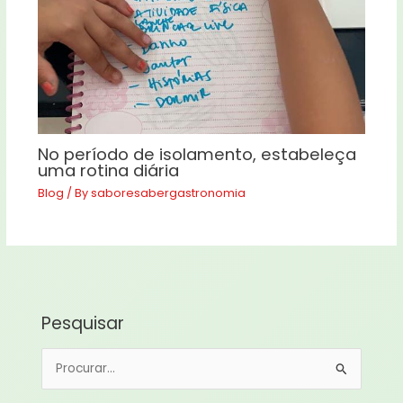
No período de isolamento, estabeleça
uma rotina diária
Blog
/ By
saboresabergastronomia
Pesquisar
P
e